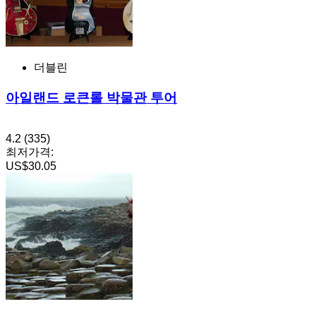
더블린
아일랜드 로큰롤 박물관 투어
4.2
(335)
최저가격:
US$30.05