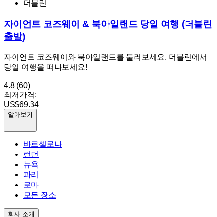
더블린
자이언트 코즈웨이 & 북아일랜드 당일 여행 (더블린
출발)
자이언트 코즈웨이와 북아일랜드를 둘러보세요. 더블린에서
당일 여행을 떠나보세요!
4.8
(60)
최저가격:
US$69.34
알아보기
바르셀로나
런던
뉴욕
파리
로마
모든 장소
회사 소개