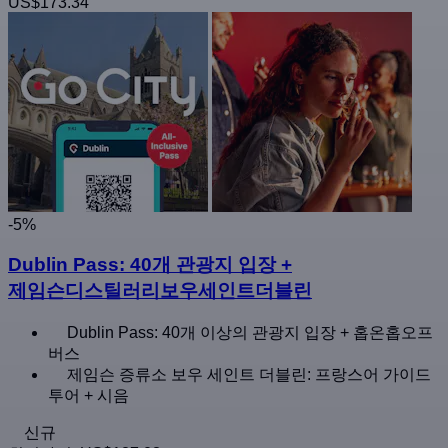
US$173.34
-5%
Dublin Pass: 40개 관광지 입장 +
제임슨디스틸러리보우세인트더블린
Dublin Pass: 40개 이상의 관광지 입장 + 홉온홉오프
버스
제임슨 증류소 보우 세인트 더블린: 프랑스어 가이드
투어 + 시음
신규