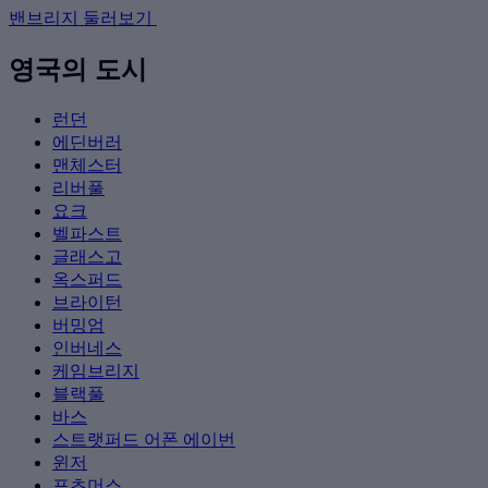
밴브리지 둘러보기
영국의 도시
런던
에딘버러
맨체스터
리버풀
요크
벨파스트
글래스고
옥스퍼드
브라이턴
버밍엄
인버네스
케임브리지
블랙풀
바스
스트랫퍼드 어폰 에이번
윈저
포츠머스