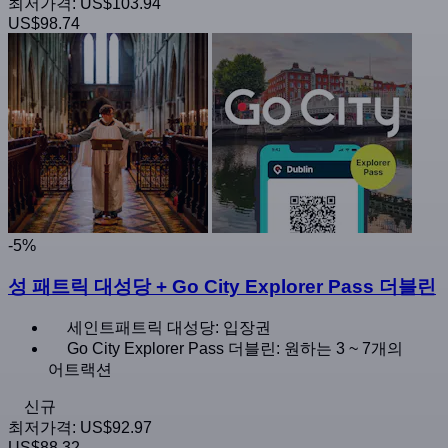
최저가격:
US$103.94
US$98.74
-5%
성 패트릭 대성당 + Go City Explorer Pass 더블린
세인트패트릭 대성당: 입장권
Go City Explorer Pass 더블린: 원하는 3 ~ 7개의
어트랙션
신규
최저가격:
US$92.97
US$88.32