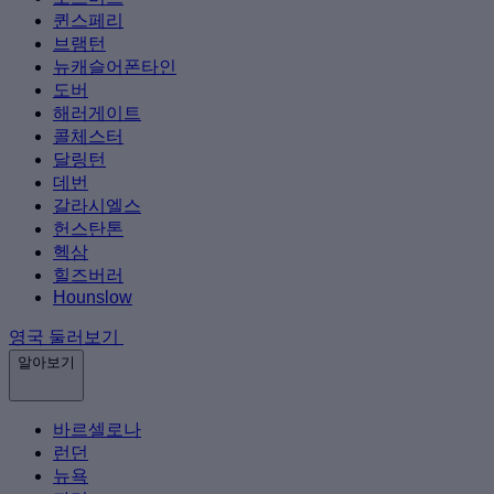
퀸스페리
브램턴
뉴캐슬어폰타인
도버
해러게이트
콜체스터
달링턴
데번
갈라시엘스
헌스탄톤
헥삼
힐즈버러
Hounslow
영국 둘러보기
알아보기
바르셀로나
런던
뉴욕