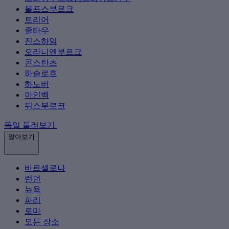
볼프스부르크
트리어
졸타우
진스하임
오라니엔부르크
콘스탄츠
하슬로흐
하노버
아인벡
뒤스부르크
독일 둘러보기
알아보기
바르셀로나
런던
뉴욕
파리
로마
모든 장소