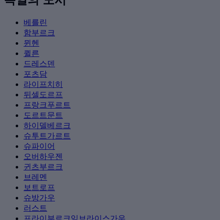
베를린
함부르크
뮌헨
퀼른
드레스덴
포츠담
라이프치히
뒤셀도르프
프랑크푸르트
도르트문트
하이델베르크
슈투트가르트
슈파이어
오버하우젠
귄츠부르크
브레멘
보트로프
슈방가우
러스트
프라이부르크임브라이스가우