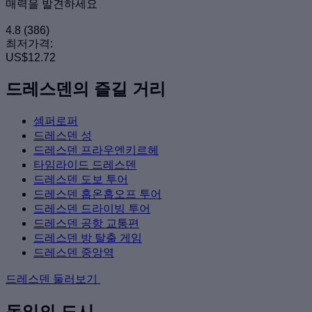
매력을 발견하세요
4.8
(386)
최저가격:
US$12.72
드레스덴의 즐길 거리
셈퍼로퍼
드레스덴 성
드레스덴 프라우엔키르헤
타임라이드 드레스덴
드레스덴 도보 투어
드레스덴 홉온홉오프 투어
드레스덴 드라이빙 투어
드레스덴 공항 교통편
드레스덴 방 탈출 게임
드레스덴 중앙역
드레스덴 둘러보기
독일의 도시