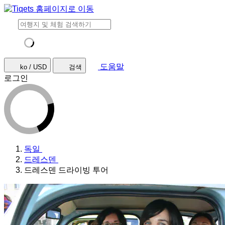
도움말
ko / USD
검색
로그인
독일
드레스덴
드레스덴 드라이빙 투어