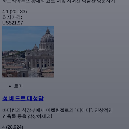
하드리아누스 황제의 묘로 처음 지어진 박물관 방문하기
4.1
(20,133)
최저가격:
US$21.97
로마
성 베드로 대성당
바티칸의 심장부에서 미켈란젤로의 "피에타", 인상적인
건축물 등을 감상하세요!
4
(28,924)