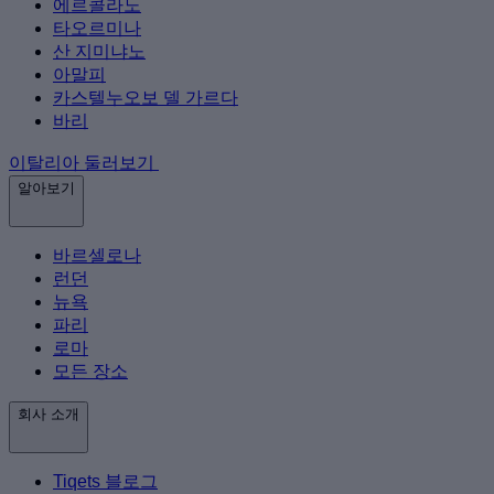
에르콜라노
타오르미나
산 지미냐노
아말피
카스텔누오보 델 가르다
바리
이탈리아 둘러보기
알아보기
바르셀로나
런던
뉴욕
파리
로마
모든 장소
회사 소개
Tiqets 블로그