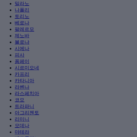
밀라노
나폴리
토리노
베로나
팔레르모
제노바
볼로냐
시에나
피사
폼페이
시르미오네
카프리
카타니아
라벤나
라스페치아
코모
트라파니
아그리젠토
리미니
모데나
마테라