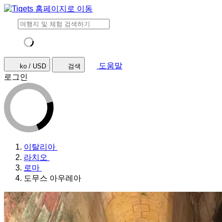
도움말
ko / USD
검색
로그인
이탈리아
라치오
로마
도무스 아우레아