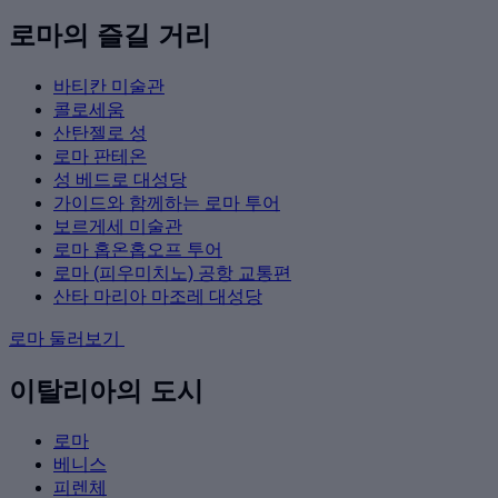
로마의 즐길 거리
바티칸 미술관
콜로세움
산탄젤로 성
로마 판테온
성 베드로 대성당
가이드와 함께하는 로마 투어
보르게세 미술관
로마 홉온홉오프 투어
로마 (피우미치노) 공항 교통편
산타 마리아 마조레 대성당
로마 둘러보기
이탈리아의 도시
로마
베니스
피렌체