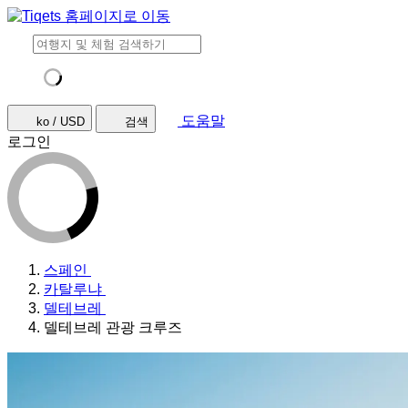
도움말
ko / USD
검색
로그인
스페인
카탈루냐
델테브레
델테브레 관광 크루즈