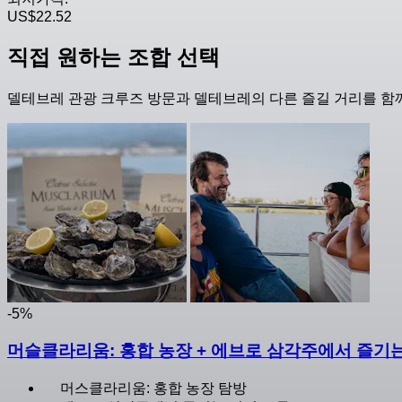
US$22.52
직접 원하는 조합 선택
델테브레 관광 크루즈 방문과 델테브레의 다른 즐길 거리를 함께
-5%
머슬클라리움: 홍합 농장 + 에브로 삼각주에서 즐기
머스클라리움: 홍합 농장 탐방