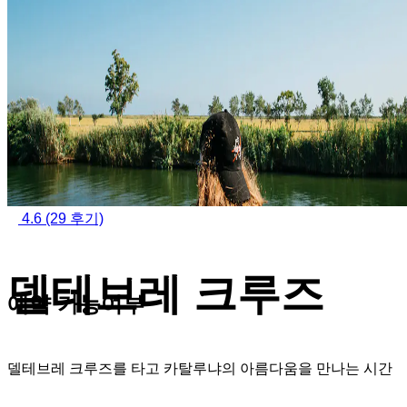
4.6
(29 후기)
델테브레 크루즈
예약 가능여부
델테브레 크루즈를 타고 카탈루냐의 아름다움을 만나는 시간