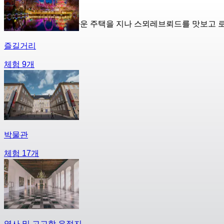
다채로운 색상의 니하운 주택을 지나 스뫼레브뢰드를 맛보고 
즐길거리
체험 9개
박물관
체험 17개
역사 및 고고학 유적지