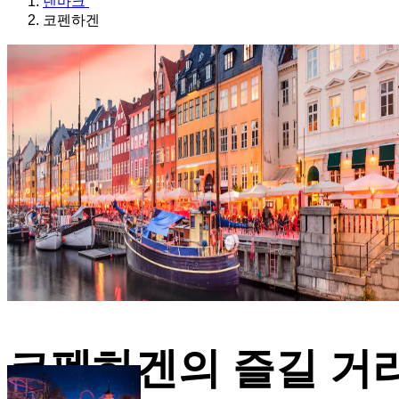
덴마크
코펜하겐
코펜하겐의 즐길 거