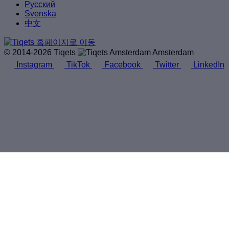
Русский
Svenska
中文
© 2014-2026 Tiqets
Amsterdam
Instagram
TikTok
Facebook
Twitter
LinkedIn