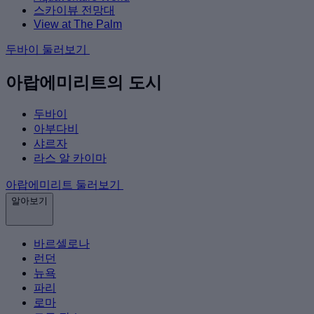
스카이뷰 전망대
View at The Palm
두바이 둘러보기
아랍에미리트의 도시
두바이
아부다비
샤르자
라스 알 카이마
아랍에미리트 둘러보기
알아보기
바르셀로나
런던
뉴욕
파리
로마