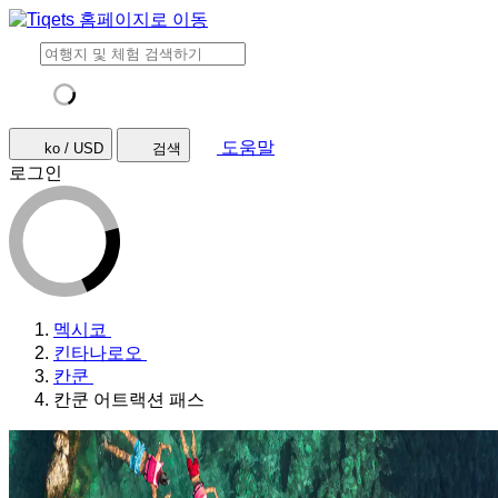
도움말
ko / USD
검색
로그인
멕시코
킨타나로오
칸쿤
칸쿤 어트랙션 패스