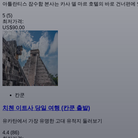
아틀란티스 잠수함 본사는 카사 델 마르 호텔의 바로 건너편에 있
5
(5)
최저가격:
US$90.00
칸쿤
치첸 이트사 당일 여행 (칸쿤 출발)
유카탄에서 가장 유명한 고대 유적지 둘러보기
4.4
(86)