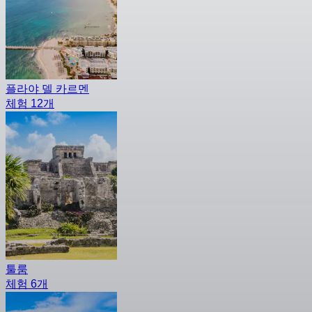
플라야 델 카르멘
체험 12개
툴룸
체험 6개