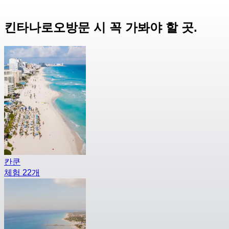
킨타나로오방문 시 꼭 가봐야 할 곳.
칸쿤
체험 22개