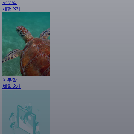
코수멜
체험 3개
아쿠말
체험 2개