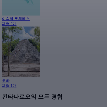
이슬라 무헤레스
체험 2개
코바
체험 1개
킨타나로오의 모든 경험