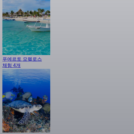
푸에르토 모렐로스
체험 4개