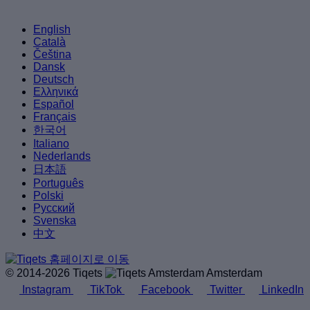
English
Català
Čeština
Dansk
Deutsch
Ελληνικά
Español
Français
한국어
Italiano
Nederlands
日本語
Português
Polski
Русский
Svenska
中文
© 2014-2026 Tiqets
Amsterdam
Instagram
TikTok
Facebook
Twitter
LinkedIn