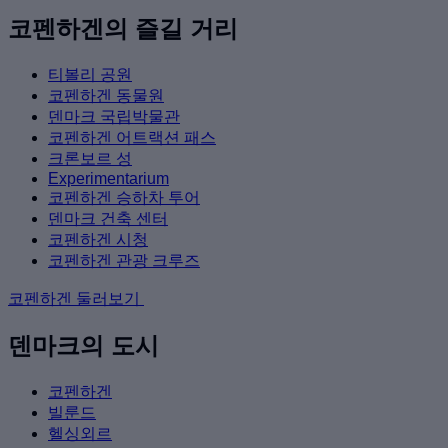
코펜하겐의 즐길 거리
티볼리 공원
코펜하겐 동물원
덴마크 국립박물관
코펜하겐 어트랙션 패스
크론보르 성
Experimentarium
코펜하겐 승하차 투어
덴마크 건축 센터
코펜하겐 시청
코펜하겐 관광 크루즈
코펜하겐 둘러보기
덴마크의 도시
코펜하겐
빌룬드
헬싱외르