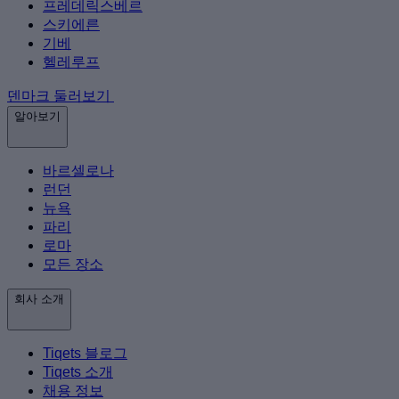
프레데릭스베르
스키에른
기베
헬레루프
덴마크 둘러보기
알아보기
바르셀로나
런던
뉴욕
파리
로마
모든 장소
회사 소개
Tiqets 블로그
Tiqets 소개
채용 정보