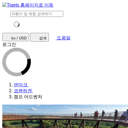
도움말
ko / USD
검색
로그인
덴마크
코펜하겐
캠프 어드벤처