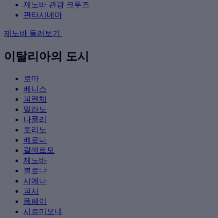
제노바 관광 크루즈
판타시네마
제노바 둘러보기
이탈리아의 도시
로마
베니스
피렌체
밀라노
나폴리
토리노
베로나
팔레르모
제노바
볼로냐
시에나
피사
폼페이
시르미오네