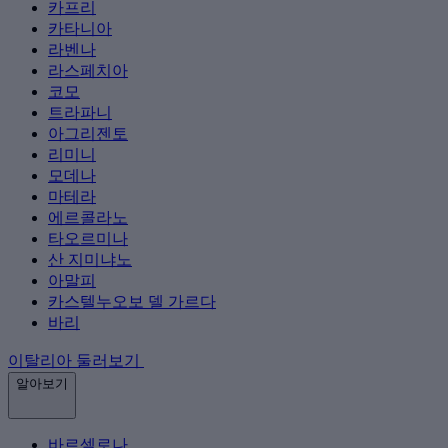
카프리
카타니아
라벤나
라스페치아
코모
트라파니
아그리젠토
리미니
모데나
마테라
에르콜라노
타오르미나
산 지미냐노
아말피
카스텔누오보 델 가르다
바리
이탈리아 둘러보기
알아보기
바르셀로나