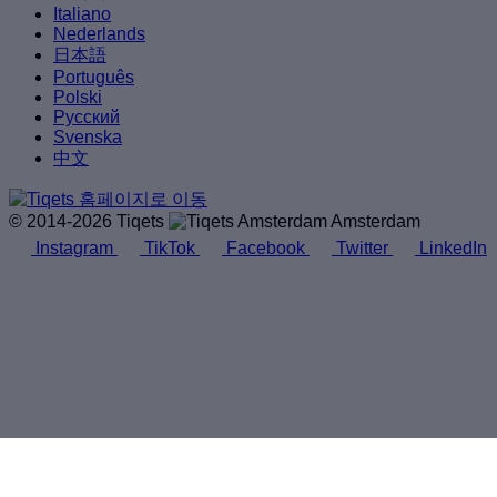
Italiano
Nederlands
日本語
Português
Polski
Русский
Svenska
中文
© 2014-2026 Tiqets
Amsterdam
Instagram
TikTok
Facebook
Twitter
LinkedIn