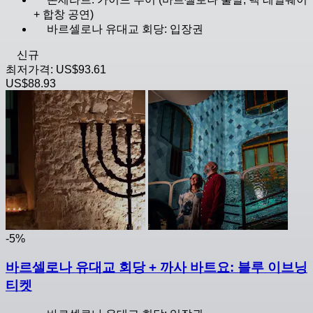
+ 합창 공연)
바르셀로나 유대교 회당: 입장권
신규
최저가격:
US$93.61
US$88.93
-5%
바르셀로나 유대교 회당 + 까사 바트요: 블루 이브닝
티켓