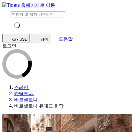
도움말
ko / USD
검색
로그인
스페인
카탈루냐
바르셀로나
바르셀로나 유대교 회당