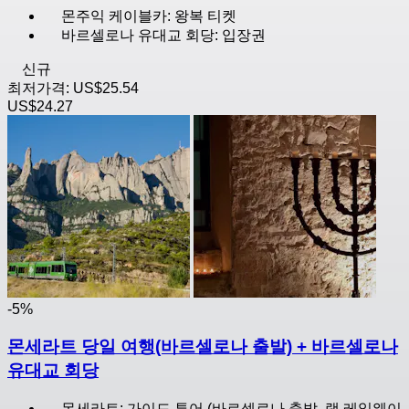
몬주익 케이블카: 왕복 티켓
바르셀로나 유대교 회당: 입장권
신규
최저가격:
US$25.54
US$24.27
-5%
몬세라트 당일 여행(바르셀로나 출발) + 바르셀로나
유대교 회당
몬세라트: 가이드 투어 (바르셀로나 출발, 랙 레일웨이