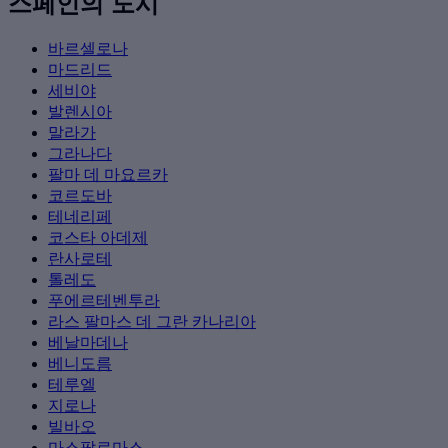
스페인의 도시
바르셀로나
마드리드
세비야
발렌시아
말라가
그라나다
팔마 데 마요르카
코르도바
테네리페
코스타 아데제
란사로테
톨레도
푸에르테벤투라
라스 팔마스 데 그란 카나리아
베날마데나
베니도름
테루엘
지로나
빌바오
마스팔로마스