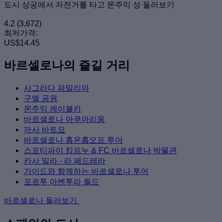
도시 상공에서 자전거를 타고 몬주익 성 둘러보기
4.2
(3,672)
최저가격:
US$14.45
바르셀로나의 즐길 거리
사그라다 파밀리아
구엘 공원
몬주익 케이블카
바르셀로나 아쿠아리움
까사 바트요
바르셀로나 홉온홉오프 투어
스포티파이 캄프누 & FC 바르셀로나 박물관
카사 밀라 - 라 페드레라
가이드와 함께하는 바르셀로나 투어
포르투 아벤투라 월드
바르셀로나 둘러보기