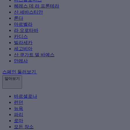
헤레스 데 라 프론테라
산 세바스티안
론다
마르벨라
라 오로타바
카디스
빌라세카
세고비아
산 쿠가트 델 바예스
만레사
스페인 둘러보기
알아보기
바르셀로나
런던
뉴욕
파리
로마
모든 장소