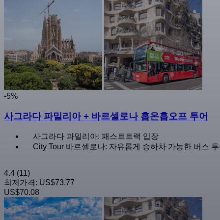
-5%
사그라다 파밀리아 + 바르셀로나 홉온홉오프 투어
사그라다 파밀리아: 패스트트랙 입장
City Tour 바르셀로나: 자유롭게 승하차 가능한 버스 투
4.4
(11)
최저가격:
US$73.77
US$70.08