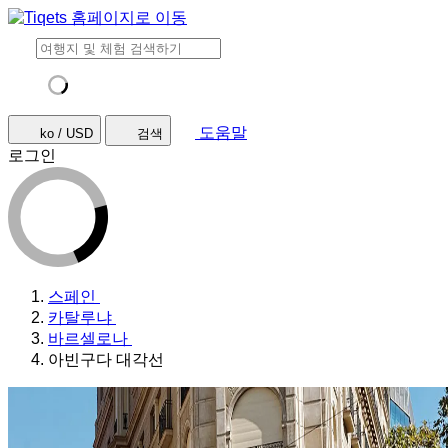
도움말
ko / USD
검색
로그인
스페인
카탈루냐
바르셀로나
아빈구다 대각선