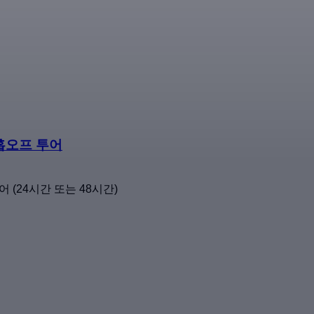
온홉오프 투어
어 (24시간 또는 48시간)