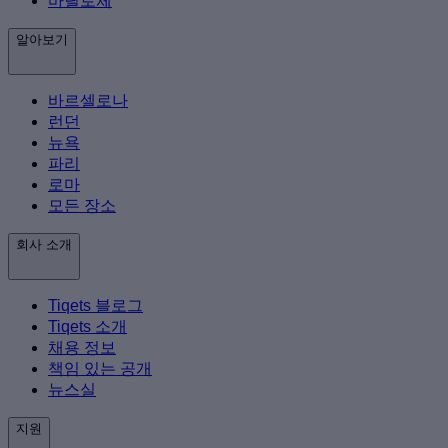
바릴로체
알아보기
바르셀로나
런던
뉴욕
파리
로마
모든 장소
회사 소개
Tiqets 블로그
Tiqets 소개
채용 정보
책임 있는 공개
뉴스실
지원