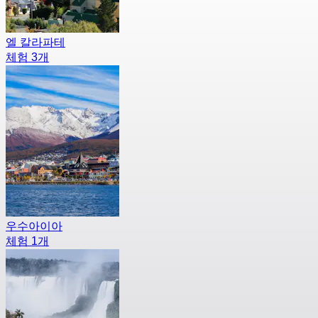
엘 칼라파테
체험 3개
우수아이아
체험 1개