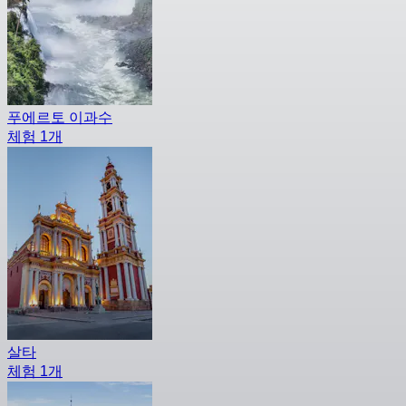
푸에르토 이과수
체험 1개
살타
체험 1개