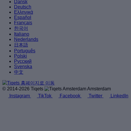
Dansk
Deutsch
Ελληνικά
Español
Français
한국어
Italiano
Nederlands
日本語
Português
Polski
Русский
Svenska
中文
© 2014-2026 Tiqets
Amsterdam
Instagram
TikTok
Facebook
Twitter
LinkedIn