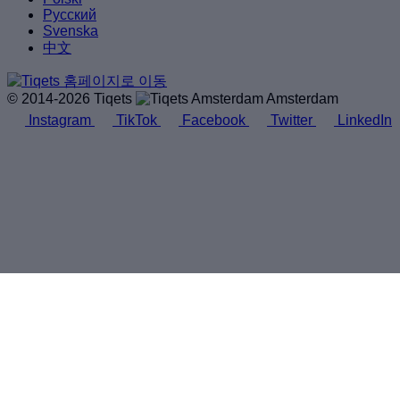
Русский
Svenska
中文
© 2014-2026 Tiqets
Amsterdam
Instagram
TikTok
Facebook
Twitter
LinkedIn