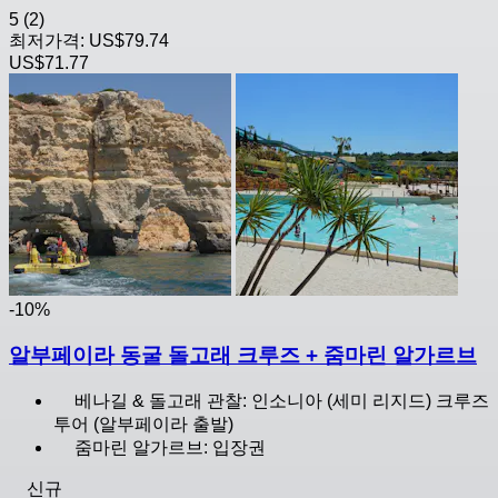
5
(2)
최저가격:
US$79.74
US$71.77
-10%
알부페이라 동굴 돌고래 크루즈 + 줌마린 알가르브
베나길 & 돌고래 관찰: 인소니아 (세미 리지드) 크루즈
투어 (알부페이라 출발)
줌마린 알가르브: 입장권
신규