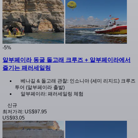
-5%
알부페이라 동굴 돌고래 크루즈 + 알부페이라에서
즐기는 패러세일링
베나길 & 돌고래 관찰: 인소니아 (세미 리지드) 크루즈
투어 (알부페이라 출발)
알부페이라: 패러세일링 체험
신규
최저가격:
US$97.95
US$93.05