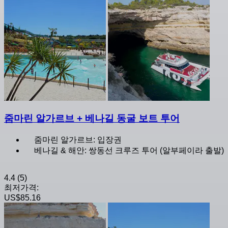
줌마린 알가르브 + 베나길 동굴 보트 투어
줌마린 알가르브: 입장권
베나길 & 해안: 쌍동선 크루즈 투어 (알부페이라 출발)
4.4
(5)
최저가격:
US$85.16