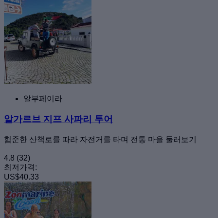
알부페이라
알가르브 지프 사파리 투어
험준한 산책로를 따라 자전거를 타며 전통 마을 둘러보기
4.8
(32)
최저가격:
US$40.33