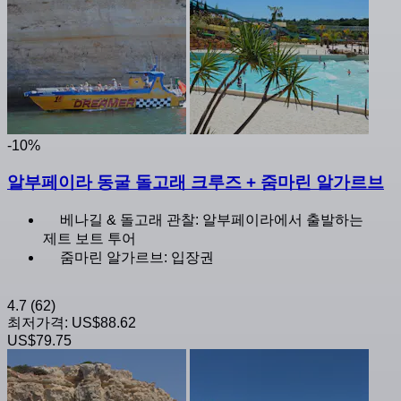
-10%
알부페이라 동굴 돌고래 크루즈 + 줌마린 알가르브
베나길 & 돌고래 관찰: 알부페이라에서 출발하는
제트 보트 투어
줌마린 알가르브: 입장권
4.7
(62)
최저가격:
US$88.62
US$79.75