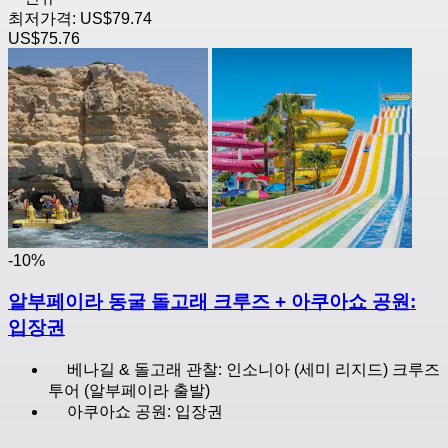
최저가격:
US$79.74
US$75.76
-10%
알부페이라 동굴 돌고래 크루즈 + 아쿠아쇼 공원:
입장권
베나길 & 돌고래 관찰: 인소니아 (세미 리지드) 크루즈
투어 (알부페이라 출발)
아쿠아쇼 공원: 입장권