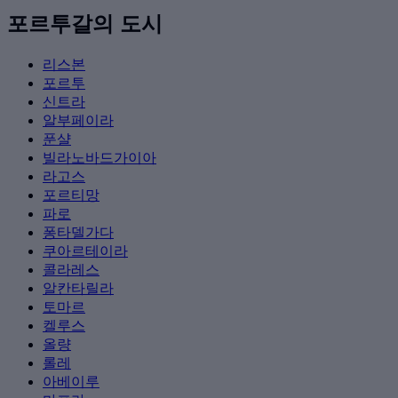
포르투갈의 도시
리스본
포르투
신트라
알부페이라
푼샬
빌라노바드가이아
라고스
포르티망
파로
퐁타델가다
쿠아르테이라
콜라레스
알칸타릴라
토마르
켈루스
올량
롤레
아베이루