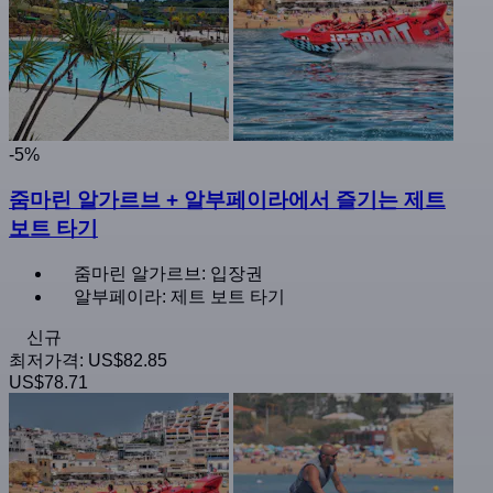
-5%
줌마린 알가르브 + 알부페이라에서 즐기는 제트
보트 타기
줌마린 알가르브: 입장권
알부페이라: 제트 보트 타기
신규
최저가격:
US$82.85
US$78.71