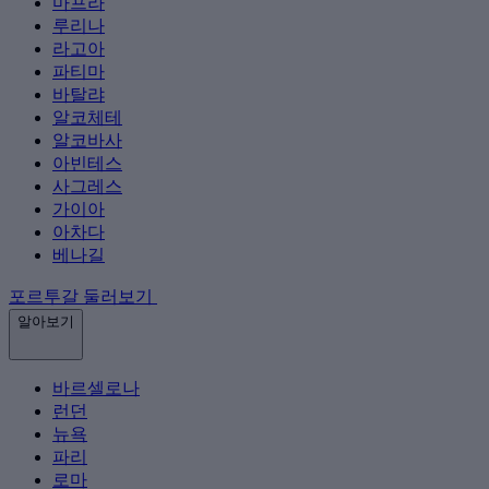
마프라
루리나
라고아
파티마
바탈랴
알코체테
알코바사
아빈테스
사그레스
가이아
아차다
베나길
포르투갈 둘러보기
알아보기
바르셀로나
런던
뉴욕
파리
로마