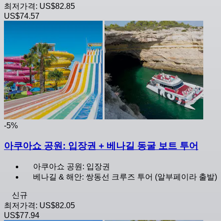
최저가격:
US$82.85
US$74.57
-5%
아쿠아쇼 공원: 입장권 + 베나길 동굴 보트 투어
아쿠아쇼 공원: 입장권
베나길 & 해안: 쌍동선 크루즈 투어 (알부페이라 출발)
신규
최저가격:
US$82.05
US$77.94