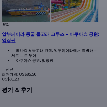
-5%
알부페이라 동굴 돌고래 크루즈 + 아쿠아쇼 공원:
입장권
베나길 & 돌고래 관찰: 알부페이라에서 출발하는
제트 보트 투어
아쿠아쇼 공원: 입장권
신규
최저가격:
US$85.50
US$81.23
평가 & 후기