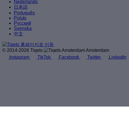
Nederlands
日本語
Português
Polski
Русский
Svenska
中文
© 2014-2026 Tiqets
Amsterdam
Instagram
TikTok
Facebook
Twitter
LinkedIn