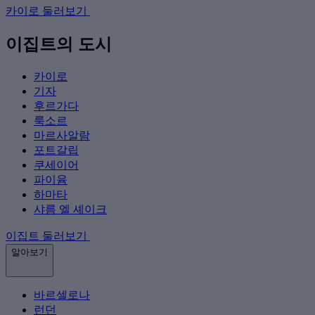
카이로 둘러보기
이집트의 도시
카이로
기자
후르가다
룩소르
마르사알람
포트갈립
쿠세이어
파이윰
하마타
샤름 엘 셰이크
이집트 둘러보기
알아보기
바르셀로나
런던