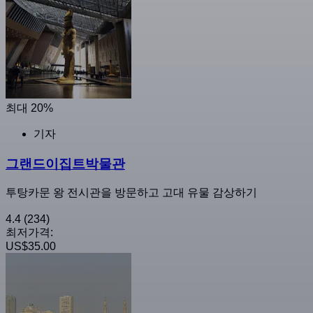
최대 20%
기자
그랜드이집트박물관
투탕카문 왕 전시관을 방문하고 고대 유물 감상하기
4.4
(234)
최저가격:
US$35.00