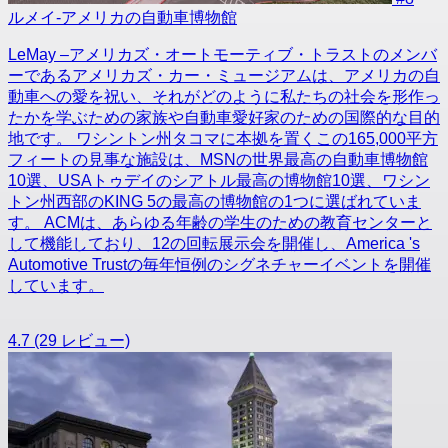
ルメイ-アメリカの自動車博物館
LeMay –アメリカズ・オートモーティブ・トラストのメンバ
ーであるアメリカズ・カー・ミュージアムは、アメリカの自
動車への愛を祝い、それがどのように私たちの社会を形作っ
たかを学ぶための家族や自動車愛好家のための国際的な目的
地です。 ワシントン州タコマに本拠を置くこの165,000平方
フィートの見事な施設は、MSNの世界最高の自動車博物館
10選、USAトゥデイのシアトル最高の博物館10選、ワシン
トン州西部のKING 5の最高の博物館の1つに選ばれていま
す。 ACMは、あらゆる年齢の学生のための教育センターと
して機能しており、12の回転展示会を開催し、America 's
Automotive Trustの毎年恒例のシグネチャーイベントを開催
しています。
4.7
(29 レビュー)