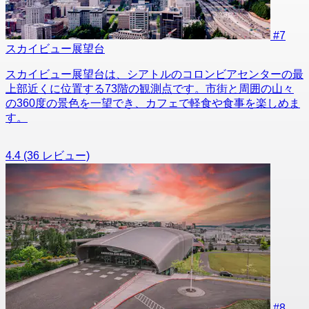
#7
スカイビュー展望台
スカイビュー展望台は、シアトルのコロンビアセンターの最
上部近くに位置する73階の観測点です。市街と周囲の山々
の360度の景色を一望でき、カフェで軽食や食事を楽しめま
す。
4.4
(36 レビュー)
#8