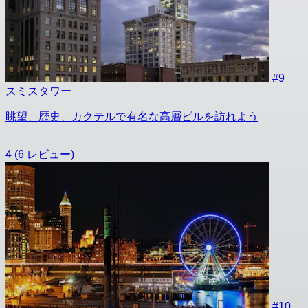
#9
スミスタワー
眺望、歴史、カクテルで有名な高層ビルを訪れよう
4
(6 レビュー)
#10