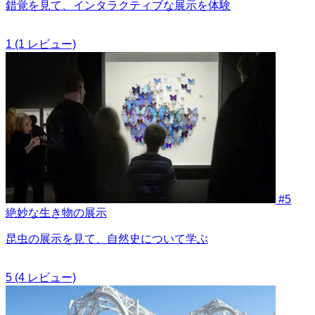
錯覚を見て、インタラクティブな展示を体験
1
(1 レビュー)
#5
絶妙な生き物の展示
昆虫の展示を見て、自然史について学ぶ
5
(4 レビュー)