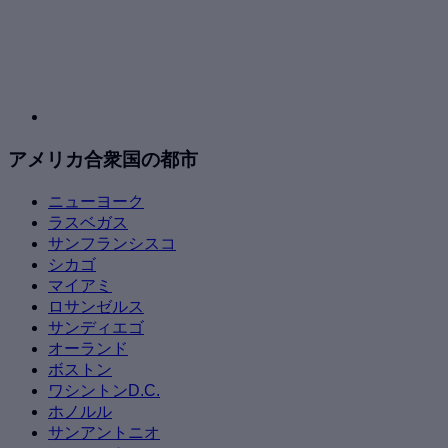
アメリカ合衆国の都市
ニューヨーク
ラスベガス
サンフランシスコ
シカゴ
マイアミ
ロサンゼルス
サンディエゴ
オーランド
ボストン
ワシントンD.C.
ホノルル
サンアントニオ