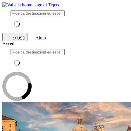
Aiuto
it / USD
Accedi