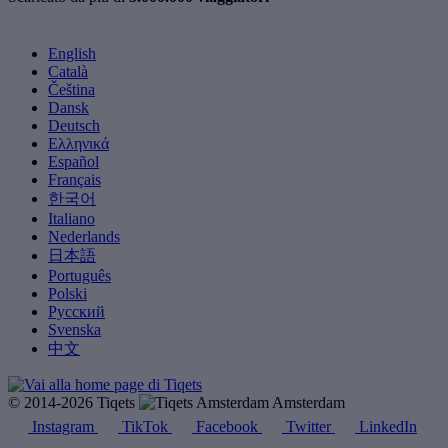
English
Català
Čeština
Dansk
Deutsch
Ελληνικά
Español
Français
한국어
Italiano
Nederlands
日本語
Português
Polski
Русский
Svenska
中文
© 2014-2026 Tiqets
Amsterdam
Instagram
TikTok
Facebook
Twitter
LinkedIn