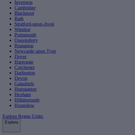
Inverness
Cambridge
Blackpool
Bath
Stratford-upon-Avon
Windsor
Portsmouth
Queensferry
Brampton
Newcastle upon Tyne
Dover
Harrogate
Colchester
Darlington
Devon
Galashiels
Hunstanton
Hexham
Hillsborough
Hounslow
Esplora Regno Unito
Esplora