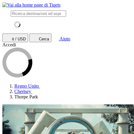
Aiuto
it / USD
Cerca
Accedi
Regno Unito
Chertsey
Thorpe Park