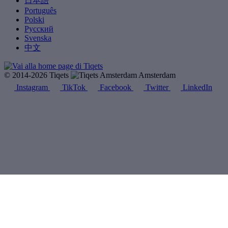
日本語
Português
Polski
Русский
Svenska
中文
© 2014-2026 Tiqets
Amsterdam
Instagram
TikTok
Facebook
Twitter
LinkedIn