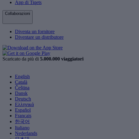
App di Tiqets
Collaborazioni
Diventa un fornitore
Diventare un distributore
Scaricato da più di
5.000.000 viaggiatori
English
Català
Čeština
Dansk
Deutsch
Ελληνικά
Español
Français
한국어
Italiano
Nederlands