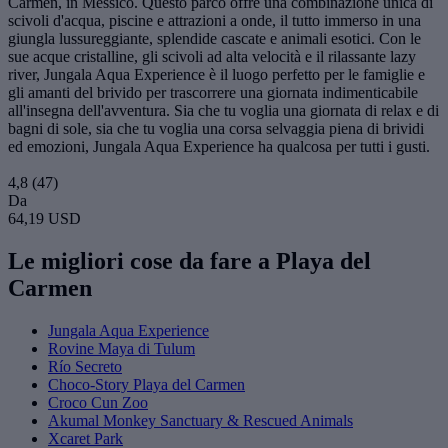
Carmen, in Messico. Questo parco offre una combinazione unica di
scivoli d'acqua, piscine e attrazioni a onde, il tutto immerso in una
giungla lussureggiante, splendide cascate e animali esotici. Con le
sue acque cristalline, gli scivoli ad alta velocità e il rilassante lazy
river, Jungala Aqua Experience è il luogo perfetto per le famiglie e
gli amanti del brivido per trascorrere una giornata indimenticabile
all'insegna dell'avventura. Sia che tu voglia una giornata di relax e di
bagni di sole, sia che tu voglia una corsa selvaggia piena di brividi
ed emozioni, Jungala Aqua Experience ha qualcosa per tutti i gusti.
4,8
(47)
Da
64,19 USD
Le migliori cose da fare a Playa del
Carmen
Jungala Aqua Experience
Rovine Maya di Tulum
Río Secreto
Choco-Story Playa del Carmen
Croco Cun Zoo
Akumal Monkey Sanctuary & Rescued Animals
Xcaret Park