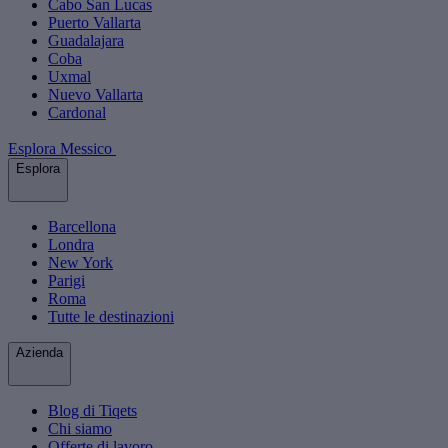
Cabo San Lucas
Puerto Vallarta
Guadalajara
Coba
Uxmal
Nuevo Vallarta
Cardonal
Esplora Messico
Esplora
Barcellona
Londra
New York
Parigi
Roma
Tutte le destinazioni
Azienda
Blog di Tiqets
Chi siamo
Offerte di lavoro