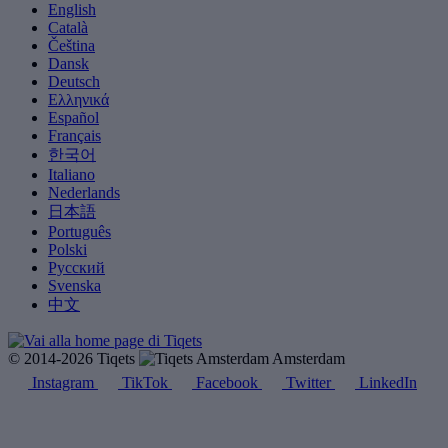
English
Català
Čeština
Dansk
Deutsch
Ελληνικά
Español
Français
한국어
Italiano
Nederlands
日本語
Português
Polski
Русский
Svenska
中文
© 2014-2026 Tiqets
Amsterdam
Instagram
TikTok
Facebook
Twitter
LinkedIn