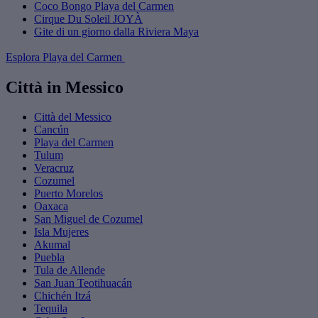
Coco Bongo Playa del Carmen
Cirque Du Soleil JOYÀ
Gite di un giorno dalla Riviera Maya
Esplora Playa del Carmen
Città in Messico
Città del Messico
Cancún
Playa del Carmen
Tulum
Veracruz
Cozumel
Puerto Morelos
Oaxaca
San Miguel de Cozumel
Isla Mujeres
Akumal
Puebla
Tula de Allende
San Juan Teotihuacán
Chichén Itzá
Tequila