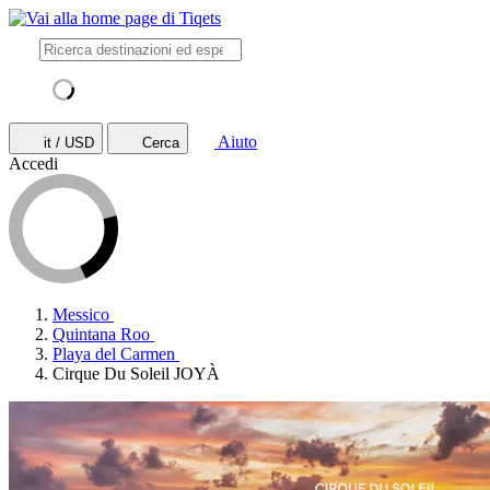
Aiuto
it / USD
Cerca
Accedi
Messico
Quintana Roo
Playa del Carmen
Cirque Du Soleil JOYÀ