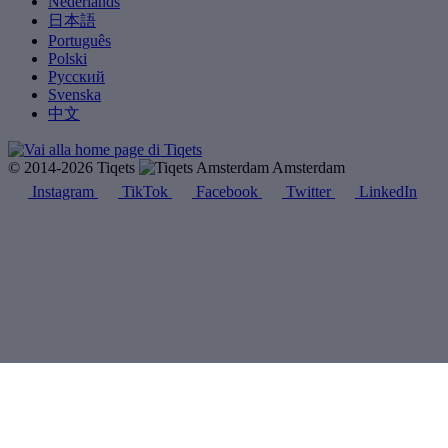
Nederlands
日本語
Português
Polski
Русский
Svenska
中文
© 2014-2026 Tiqets
Amsterdam
Instagram
TikTok
Facebook
Twitter
LinkedIn