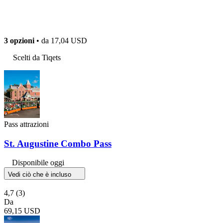
3 opzioni
• da
17,04 USD
Scelti da Tiqets
Pass attrazioni
St. Augustine Combo Pass
Disponibile oggi
Vedi ciò che è incluso
4,7
(3)
Da
69,15 USD