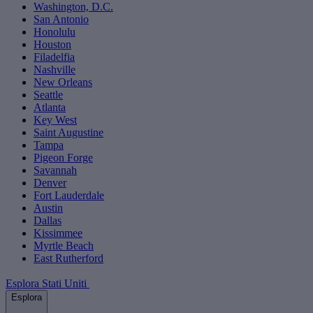
Washington, D.C.
San Antonio
Honolulu
Houston
Filadelfia
Nashville
New Orleans
Seattle
Atlanta
Key West
Saint Augustine
Tampa
Pigeon Forge
Savannah
Denver
Fort Lauderdale
Austin
Dallas
Kissimmee
Myrtle Beach
East Rutherford
Esplora Stati Uniti
Esplora