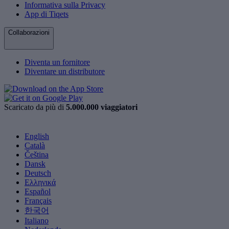
Informativa sulla Privacy
App di Tiqets
Collaborazioni
Diventa un fornitore
Diventare un distributore
Scaricato da più di
5.000.000 viaggiatori
English
Català
Čeština
Dansk
Deutsch
Ελληνικά
Español
Français
한국어
Italiano