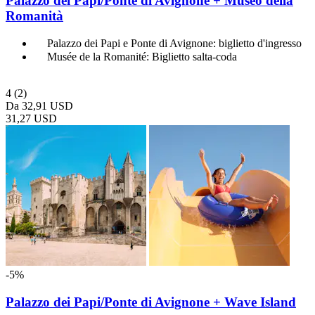
Palazzo dei Papi/Ponte di Avignone + Museo della
Romanità
Palazzo dei Papi e Ponte di Avignone: biglietto d'ingresso
Musée de la Romanité: Biglietto salta-coda
4
(2)
Da
32,91 USD
31,27 USD
-5%
Palazzo dei Papi/Ponte di Avignone + Wave Island