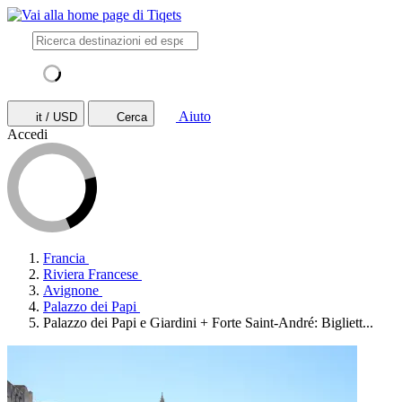
Aiuto
it / USD
Cerca
Accedi
Francia
Riviera Francese
Avignone
Palazzo dei Papi
Palazzo dei Papi e Giardini + Forte Saint-André: Bigliett...