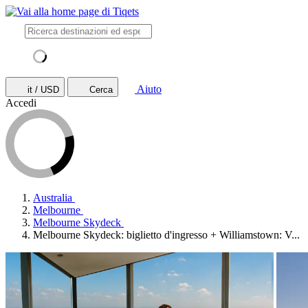
Aiuto
it / USD
Cerca
Accedi
Australia
Melbourne
Melbourne Skydeck
Melbourne Skydeck: biglietto d'ingresso + Williamstown: V...