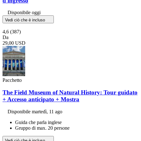
d'ingresso
Disponibile oggi
Vedi ciò che è incluso
4,6
(387)
Da
29,00 USD
Pacchetto
The Field Museum of Natural History: Tour guidato
+ Accesso anticipato + Mostra
Disponibile
martedì, 11 ago
Guida che parla inglese
Gruppo di max. 20 persone
Vedi ciò che è incluso