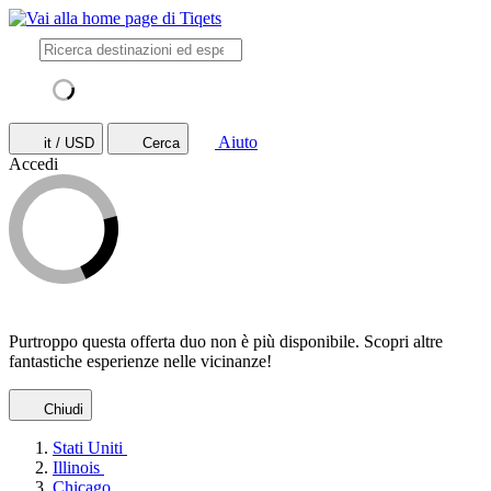
Aiuto
it / USD
Cerca
Accedi
Purtroppo questa offerta duo non è più disponibile. Scopri altre
fantastiche esperienze nelle vicinanze!
Chiudi
Stati Uniti
Illinois
Chicago