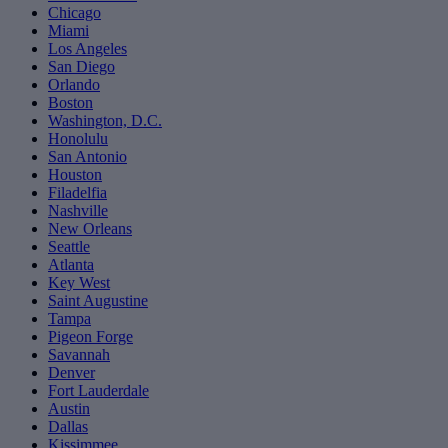
Chicago
Miami
Los Angeles
San Diego
Orlando
Boston
Washington, D.C.
Honolulu
San Antonio
Houston
Filadelfia
Nashville
New Orleans
Seattle
Atlanta
Key West
Saint Augustine
Tampa
Pigeon Forge
Savannah
Denver
Fort Lauderdale
Austin
Dallas
Kissimmee