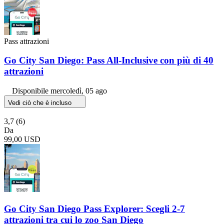
Pass attrazioni
Go City San Diego: Pass All-Inclusive con più di 40
attrazioni
Disponibile
mercoledì, 05 ago
Vedi ciò che è incluso
3,7
(6)
Da
99,00 USD
Go City San Diego Pass Explorer: Scegli 2-7
attrazioni tra cui lo zoo San Diego