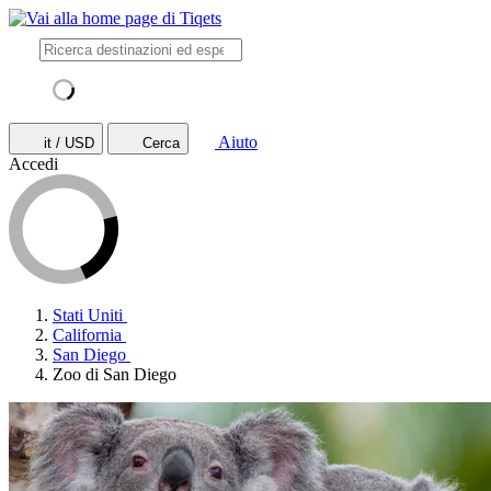
Aiuto
it / USD
Cerca
Accedi
Stati Uniti
California
San Diego
Zoo di San Diego