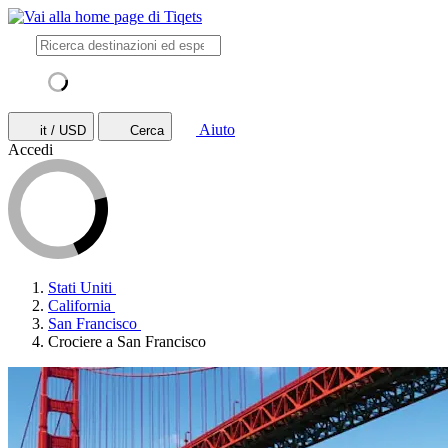
Aiuto
it / USD
Cerca
Accedi
Stati Uniti
California
San Francisco
Crociere a San Francisco