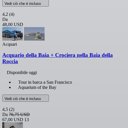
Vedi ciò che è incluso
4,2
(4)
Da
48,00 USD
Acquari
Acquario della Baia + Crociera nella Baia della
Roccia
Disponibile oggi
Tour in barca a San Francisco
Aquarium of the Bay
Vedi ciò che è incluso
4,5
(2)
Da
76,75 USD
67,00 USD
13