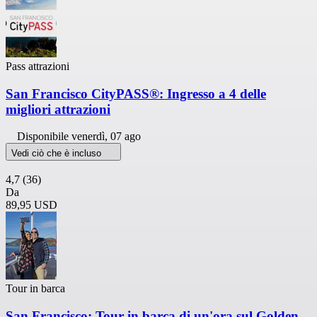
Pass attrazioni
San Francisco CityPASS®: Ingresso a 4 delle
migliori attrazioni
Disponibile
venerdì, 07 ago
Vedi ciò che è incluso
4,7
(36)
Da
89,95 USD
Tour in barca
San Francisco: Tour in barca di un'ora sul Golden