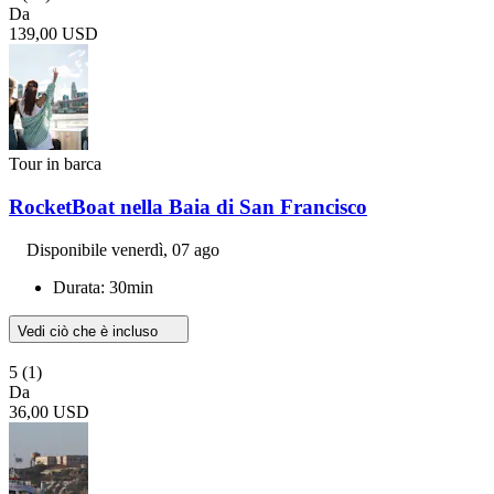
Da
139,00 USD
Tour in barca
RocketBoat nella Baia di San Francisco
Disponibile
venerdì, 07 ago
Durata: 30min
Vedi ciò che è incluso
5
(1)
Da
36,00 USD