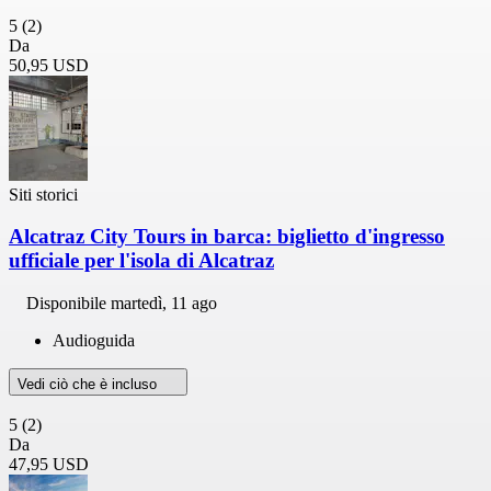
5
(2)
Da
50,95 USD
Siti storici
Alcatraz City Tours in barca: biglietto d'ingresso
ufficiale per l'isola di Alcatraz
Disponibile
martedì, 11 ago
Audioguida
Vedi ciò che è incluso
5
(2)
Da
47,95 USD