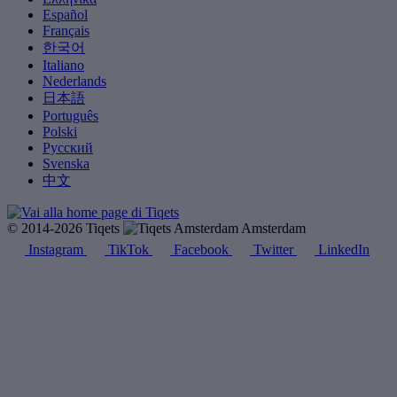
Español
Français
한국어
Italiano
Nederlands
日本語
Português
Polski
Русский
Svenska
中文
© 2014-2026 Tiqets
Amsterdam
Instagram
TikTok
Facebook
Twitter
LinkedIn