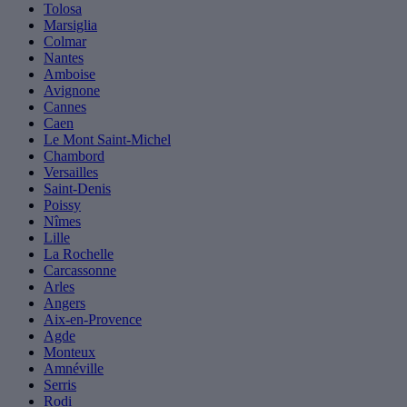
Tolosa
Marsiglia
Colmar
Nantes
Amboise
Avignone
Cannes
Caen
Le Mont Saint-Michel
Chambord
Versailles
Saint-Denis
Poissy
Nîmes
Lille
La Rochelle
Carcassonne
Arles
Angers
Aix-en-Provence
Agde
Monteux
Amnéville
Serris
Rodi