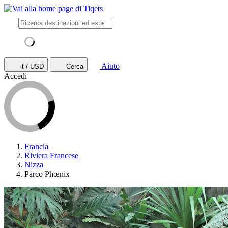
Aiuto
it / USD
Cerca
Accedi
Francia
Riviera Francese
Nizza
Parco Phœnix