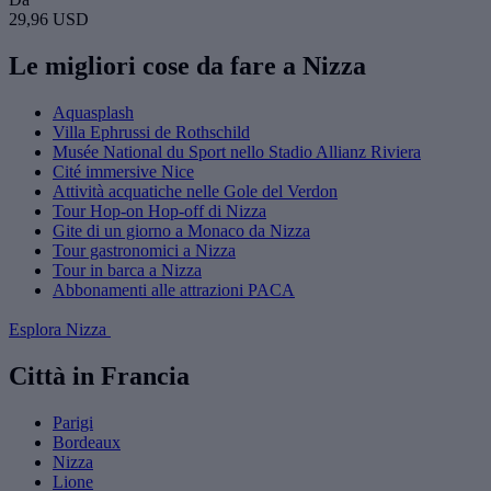
29,96 USD
Le migliori cose da fare a Nizza
Aquasplash
Villa Ephrussi de Rothschild
Musée National du Sport nello Stadio Allianz Riviera
Cité immersive Nice
Attività acquatiche nelle Gole del Verdon
Tour Hop-on Hop-off di Nizza
Gite di un giorno a Monaco da Nizza
Tour gastronomici a Nizza
Tour in barca a Nizza
Abbonamenti alle attrazioni PACA
Esplora Nizza
Città in Francia
Parigi
Bordeaux
Nizza
Lione