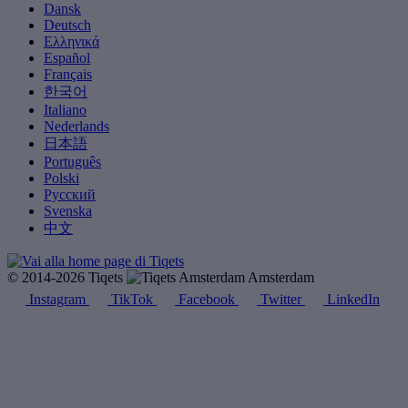
Dansk
Deutsch
Ελληνικά
Español
Français
한국어
Italiano
Nederlands
日本語
Português
Polski
Русский
Svenska
中文
© 2014-2026 Tiqets
Amsterdam
Instagram
TikTok
Facebook
Twitter
LinkedIn