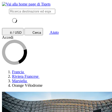
Aiuto
it / USD
Cerca
Accedi
Francia
Riviera Francese
Marsiglia
Orange Vélodrome