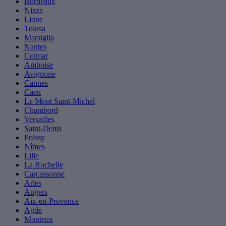
Bordeaux
Nizza
Lione
Tolosa
Marsiglia
Nantes
Colmar
Amboise
Avignone
Cannes
Caen
Le Mont Saint-Michel
Chambord
Versailles
Saint-Denis
Poissy
Nîmes
Lille
La Rochelle
Carcassonne
Arles
Angers
Aix-en-Provence
Agde
Monteux