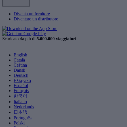
Diventa un fornitore
Diventare un distributore
Scaricato da più di
5.000.000 viaggiatori
English
Català
Čeština
Dansk
Deutsch
Ελληνικά
Español
Français
한국어
Italiano
Nederlands
日本語
Português
Polski