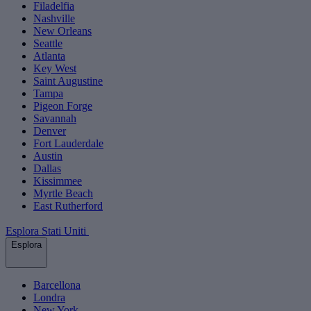
Filadelfia
Nashville
New Orleans
Seattle
Atlanta
Key West
Saint Augustine
Tampa
Pigeon Forge
Savannah
Denver
Fort Lauderdale
Austin
Dallas
Kissimmee
Myrtle Beach
East Rutherford
Esplora Stati Uniti
Esplora
Barcellona
Londra
New York