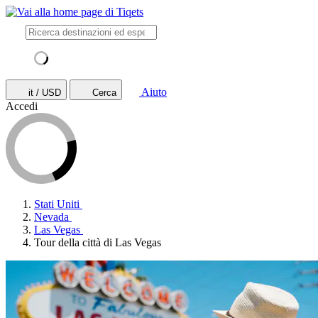
Aiuto
it / USD
Cerca
Accedi
Stati Uniti
Nevada
Las Vegas
Tour della città di Las Vegas