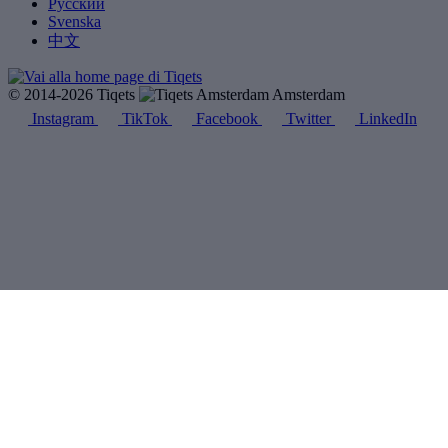
Русский
Svenska
中文
© 2014-2026 Tiqets
Amsterdam
Instagram
TikTok
Facebook
Twitter
LinkedIn