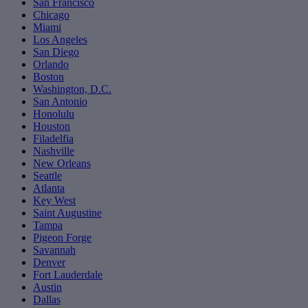
San Francisco
Chicago
Miami
Los Angeles
San Diego
Orlando
Boston
Washington, D.C.
San Antonio
Honolulu
Houston
Filadelfia
Nashville
New Orleans
Seattle
Atlanta
Key West
Saint Augustine
Tampa
Pigeon Forge
Savannah
Denver
Fort Lauderdale
Austin
Dallas