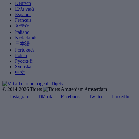
Deutsch
Ελληνικά
Español
Français
한국어
Italiano
Nederlands
日本語
Português
Polski
Русский
Svenska
中文
© 2014-2026 Tiqets
Amsterdam
Instagram
TikTok
Facebook
Twitter
LinkedIn