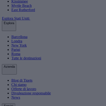
Kissimmee
Myrtle Beach
East Rutherford
Esplora Stati Uniti
Esplora
Barcellona
Londra
New York
Parigi
Roma
Tutte le destinazioni
Azienda
Blog di Tiqets
Chi siamo
Offerte di lavoro
Divulgazione responsabile
News
Servizi