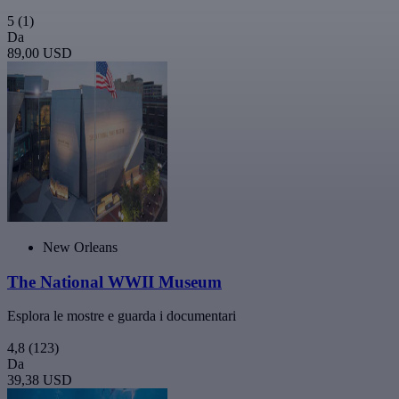
5
(1)
Da
89,00 USD
New Orleans
The National WWII Museum
Esplora le mostre e guarda i documentari
4,8
(123)
Da
39,38 USD