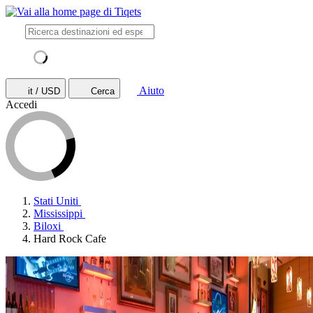
Aiuto
it / USD
Cerca
Accedi
Stati Uniti
Mississippi
Biloxi
Hard Rock Cafe