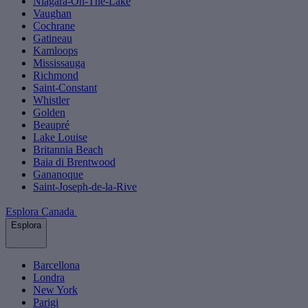
Niagara-On-The-Lake
Vaughan
Cochrane
Gatineau
Kamloops
Mississauga
Richmond
Saint-Constant
Whistler
Golden
Beaupré
Lake Louise
Britannia Beach
Baia di Brentwood
Gananoque
Saint-Joseph-de-la-Rive
Esplora Canada
Esplora
Barcellona
Londra
New York
Parigi