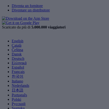
Diventa un fornitore
Diventare un distributore
Scaricato da più di
5.000.000 viaggiatori
English
Català
Čeština
Dansk
Deutsch
Ελληνικά
Español
Français
한국어
Italiano
Nederlands
日本語
Português
Polski
Русский
Svenska