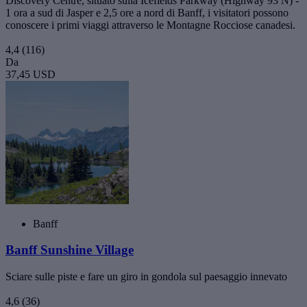
Discovery Centre, situato sulla Icefields Parkway (Highway 93 N) -
1 ora a sud di Jasper e 2,5 ore a nord di Banff, i visitatori possono
conoscere i primi viaggi attraverso le Montagne Rocciose canadesi.
4,4
(116)
Da
37,45 USD
Banff
Banff Sunshine Village
Sciare sulle piste e fare un giro in gondola sul paesaggio innevato
4,6
(36)