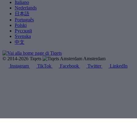
Italiano
Nederlands
日本語
Português
Polski
Русский
Svenska
中文
© 2014-2026 Tiqets
Amsterdam
Instagram
TikTok
Facebook
Twitter
LinkedIn