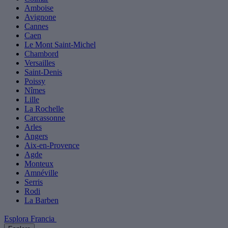
Amboise
Avignone
Cannes
Caen
Le Mont Saint-Michel
Chambord
Versailles
Saint-Denis
Poissy
Nîmes
Lille
La Rochelle
Carcassonne
Arles
Angers
Aix-en-Provence
Agde
Monteux
Amnéville
Serris
Rodi
La Barben
Esplora Francia