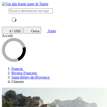
Aiuto
it / USD
Cerca
Accedi
Francia
Riviera Francese
Saint-Rémy-de-Provence
Glanum