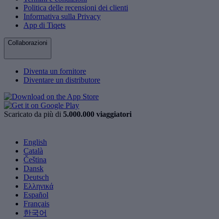
Politica delle recensioni dei clienti
Informativa sulla Privacy
App di Tiqets
Collaborazioni
Diventa un fornitore
Diventare un distributore
Scaricato da più di
5.000.000 viaggiatori
English
Català
Čeština
Dansk
Deutsch
Ελληνικά
Español
Français
한국어