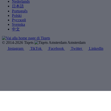
Nederlands
日本語
Português
Polski
Русский
Svenska
中文
© 2014-2026 Tiqets
Amsterdam
Instagram
TikTok
Facebook
Twitter
LinkedIn