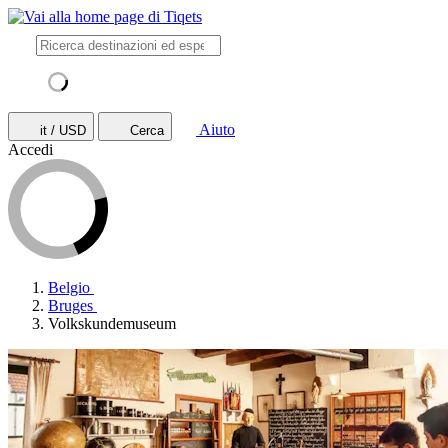
Aiuto
it / USD
Cerca
Accedi
Belgio
Bruges
Volkskundemuseum