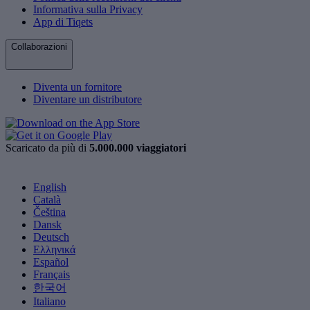
Informativa sulla Privacy
App di Tiqets
Collaborazioni
Diventa un fornitore
Diventare un distributore
Scaricato da più di
5.000.000 viaggiatori
English
Català
Čeština
Dansk
Deutsch
Ελληνικά
Español
Français
한국어
Italiano