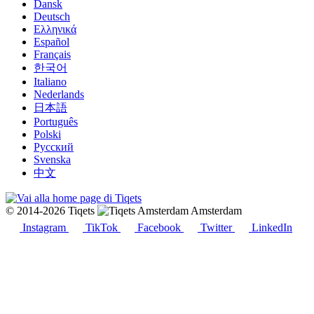
Dansk
Deutsch
Ελληνικά
Español
Français
한국어
Italiano
Nederlands
日本語
Português
Polski
Русский
Svenska
中文
© 2014-2026 Tiqets
Amsterdam
Instagram
TikTok
Facebook
Twitter
LinkedIn