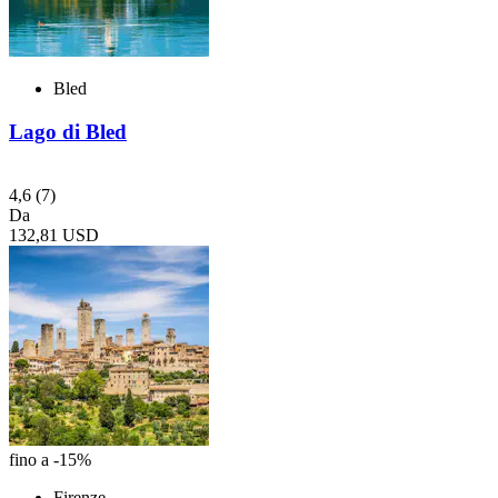
Bled
Lago di Bled
4,6
(7)
Da
132,81 USD
fino a -15%
Firenze