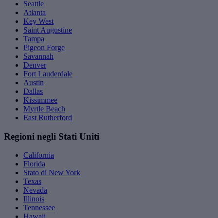
Seattle
Atlanta
Key West
Saint Augustine
Tampa
Pigeon Forge
Savannah
Denver
Fort Lauderdale
Austin
Dallas
Kissimmee
Myrtle Beach
East Rutherford
Regioni negli Stati Uniti
California
Florida
Stato di New York
Texas
Nevada
Illinois
Tennessee
Hawaii