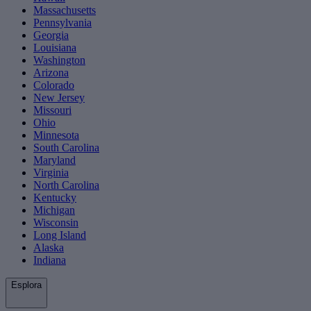
Massachusetts
Pennsylvania
Georgia
Louisiana
Washington
Arizona
Colorado
New Jersey
Missouri
Ohio
Minnesota
South Carolina
Maryland
Virginia
North Carolina
Kentucky
Michigan
Wisconsin
Long Island
Alaska
Indiana
Esplora