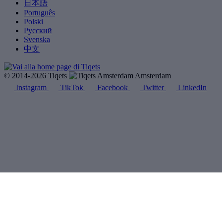
日本語
Português
Polski
Русский
Svenska
中文
© 2014-2026 Tiqets
Amsterdam
Instagram
TikTok
Facebook
Twitter
LinkedIn