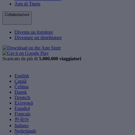
App di Tiqets
Collaborazioni
Diventa un fornitore
Diventare un distributore
Scaricato da più di
5.000.000 viaggiatori
English
Català
Čeština
Dansk
Deutsch
Ελληνικά
Español
Français
한국어
Italiano
Nederlands