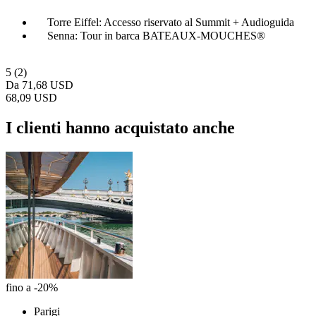
Torre Eiffel: Accesso riservato al Summit + Audioguida
Senna: Tour in barca BATEAUX-MOUCHES®
5
(2)
Da
71,68 USD
68,09 USD
I clienti hanno acquistato anche
fino a -20%
Parigi