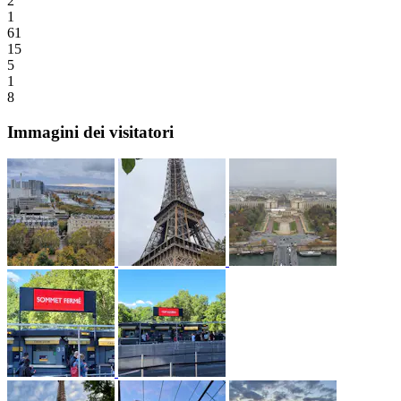
2
1
61
15
5
1
8
Immagini dei visitatori