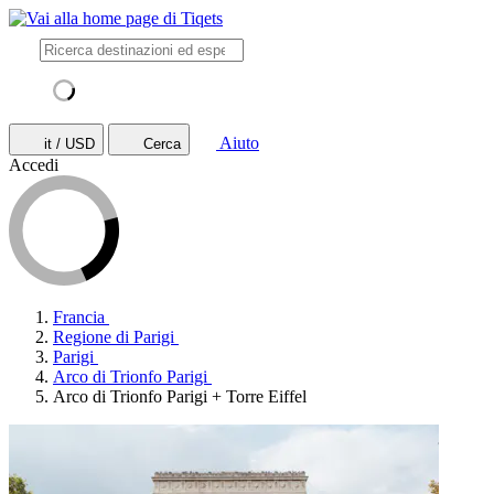
Aiuto
it / USD
Cerca
Accedi
Francia
Regione di Parigi
Parigi
Arco di Trionfo Parigi
Arco di Trionfo Parigi + Torre Eiffel