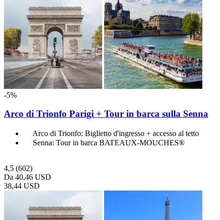
-5%
Arco di Trionfo Parigi + Tour in barca sulla Senna
Arco di Trionfo: Biglietto d'ingresso + accesso al tetto
Senna: Tour in barca BATEAUX-MOUCHES®
4,5
(602)
Da
40,46 USD
38,44 USD