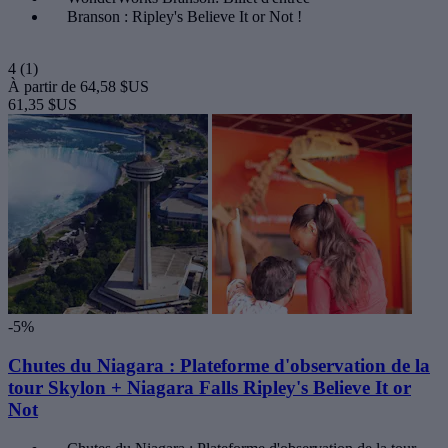
Branson : Ripley's Believe It or Not !
4
(1)
À partir de
64,58 $US
61,35 $US
-5%
Chutes du Niagara : Plateforme d'observation de la
tour Skylon + Niagara Falls Ripley's Believe It or
Not