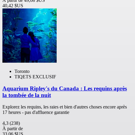
À partir de
49,08 $US
40,42 $US
Toronto
TIQETS EXCLUSIF
Aquarium Ripley's du Canada : Les requins après
la tombée de la nuit
Explorez les requins, les raies et bien d'autres choses encore après
17 heures - pas d'affluence garantie
4,3
(238)
À partir de
33,06 $US