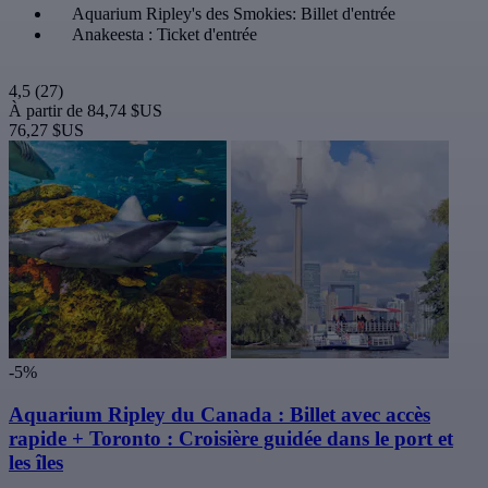
Aquarium Ripley's des Smokies: Billet d'entrée
Anakeesta : Ticket d'entrée
4,5
(27)
À partir de
84,74 $US
76,27 $US
-5%
Aquarium Ripley du Canada : Billet avec accès
rapide + Toronto : Croisière guidée dans le port et
les îles