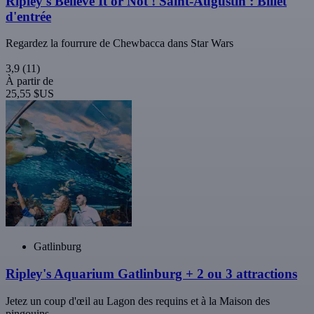
Ripley's Believe It or Not ! Saint-Augustin : Billet
d'entrée
Regardez la fourrure de Chewbacca dans Star Wars
3,9
(11)
À partir de
25,55 $US
Gatlinburg
Ripley's Aquarium Gatlinburg + 2 ou 3 attractions
Jetez un coup d'œil au Lagon des requins et à la Maison des
pingouins.