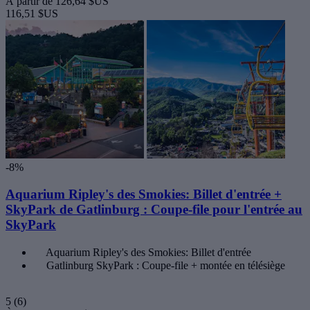
À partir de
126,64 $US
116,51 $US
-8%
Aquarium Ripley's des Smokies: Billet d'entrée +
SkyPark de Gatlinburg : Coupe-file pour l'entrée au
SkyPark
Aquarium Ripley's des Smokies: Billet d'entrée
Gatlinburg SkyPark : Coupe-file + montée en télésiège
5
(6)