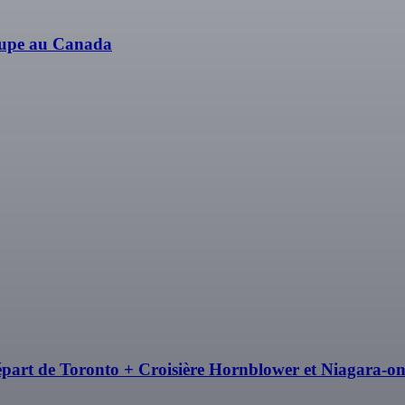
roupe au Canada
épart de Toronto + Croisière Hornblower et Niagara-o