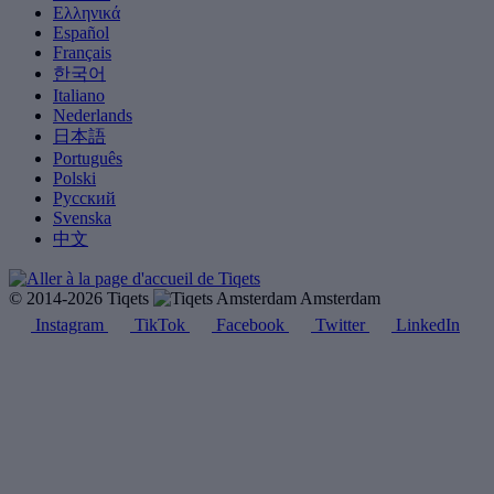
Ελληνικά
Español
Français
한국어
Italiano
Nederlands
日本語
Português
Polski
Русский
Svenska
中文
© 2014-2026 Tiqets
Amsterdam
Instagram
TikTok
Facebook
Twitter
LinkedIn