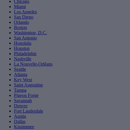
Chicago
Miami
Los Angeles
San Diego
Orlando
Boston
Washington, D.C.
San Antonio
Honolulu
Houston
Philadelphie
Nashville
La Nouvelle-Orléans
Seattle
Atlanta
Key West
Saint Augustine
Tampa
Pigeon Forge
Savannah
Denver
Fort Lauderdale
Austin
Dallas
Kissimmee