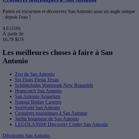
Partez en excursion et découvrez San Antonio sous un angle unique
: depuis l'eau !
4,6
(116)
À partir de
16,78 $US
Les meilleures choses à faire à San
Antonio
Zoo de San Antonio
Six Flags Fiesta Texas
Schlitterbahn Waterpark New Braunfels
Hopscotch San Antonio
San Antonio Aquarium
Natural Bridge Caverns
SeaWorld San Antonio
Croisières touristiques à San Antonio
Jardin botanique de San Antonio
LEGOLAND® Discovery Center San Antonio
Découvrez San Antonio