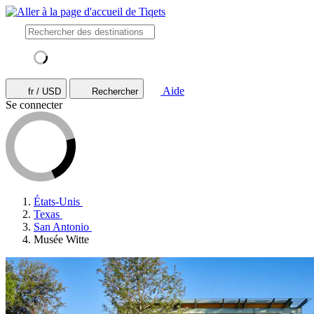
Aide
fr / USD
Rechercher
Se connecter
États-Unis
Texas
San Antonio
Musée Witte