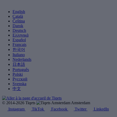
English
Català
Čeština
Dansk
Deutsch
Ελληνικά
Español
Français
한국어
Italiano
Nederlands
日本語
Português
Polski
Русский
Svenska
中文
© 2014-2026 Tiqets
Amsterdam
Instagram
TikTok
Facebook
Twitter
LinkedIn