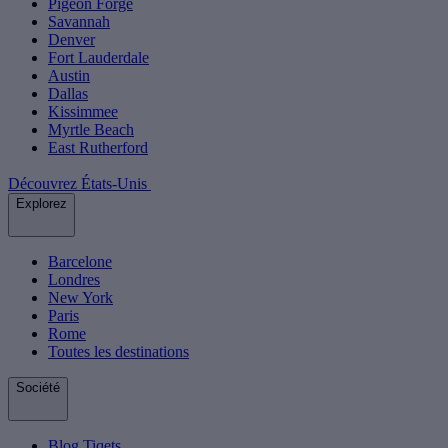
Pigeon Forge
Savannah
Denver
Fort Lauderdale
Austin
Dallas
Kissimmee
Myrtle Beach
East Rutherford
Découvrez États-Unis
Explorez
Barcelone
Londres
New York
Paris
Rome
Toutes les destinations
Société
Blog Tiqets