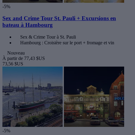
-5%
Sex and Crime Tour St. Pauli + Excursions en
bateau à Hambourg
Sex & Crime Tour à St. Pauli
Hambourg : Croisière sur le port + fromage et vin
Nouveau
À partir de
77,43 $US
73,56 $US
-5%