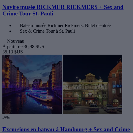
Navire musée RICKMER RICKMERS + Sex and
Crime Tour St. Pauli
Bateau-musée Rickmer Rickmers: Billet d'entrée
Sex & Crime Tour à St. Pauli
Nouveau
À partir de
36,98 $US
35,13 $US
-5%
Excursions en bateau à Hambourg + Sex and Crime