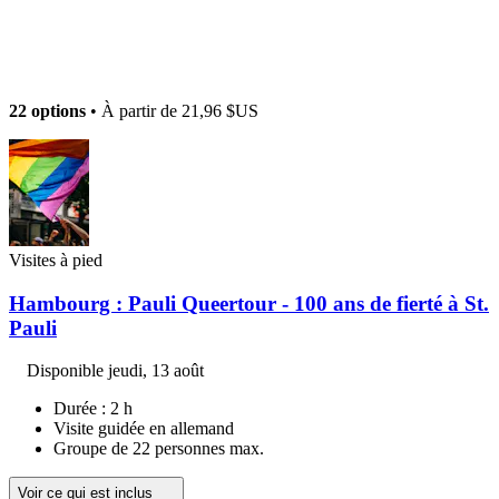
22 options
• À partir de
21,96 $US
Visites à pied
Hambourg : Pauli Queertour - 100 ans de fierté à St.
Pauli
Disponible
jeudi, 13 août
Durée : 2 h
Visite guidée en allemand
Groupe de 22 personnes max.
Voir ce qui est inclus