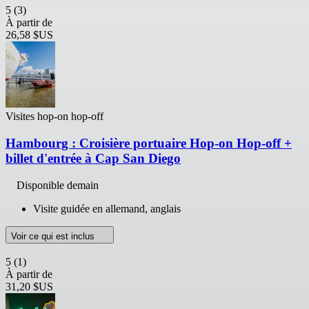
5
(3)
À partir de
26,58 $US
Visites hop-on hop-off
Hambourg : Croisière portuaire Hop-on Hop-off +
billet d'entrée à Cap San Diego
Disponible demain
Visite guidée en allemand, anglais
Voir ce qui est inclus
5
(1)
À partir de
31,20 $US