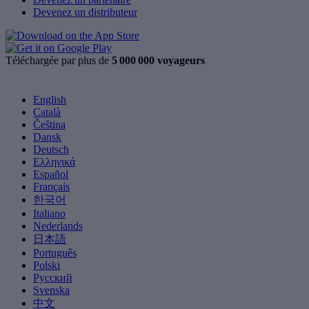
Devenez un distributeur
Téléchargée par plus de
5 000 000 voyageurs
English
Català
Čeština
Dansk
Deutsch
Ελληνικά
Español
Français
한국어
Italiano
Nederlands
日本語
Português
Polski
Русский
Svenska
中文