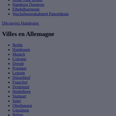
Hamburg Dungeon
Elbphilharmonie
Wachsfigurenkabinett Panoptikum
Découvrez Hambourg
Villes en Allemagne
Berlin
Hambourg
Munich
Cologne
Dresde
Potsdam
Leipzig
Düsseldorf
Francfort
Dortmund
Heidelberg
Stuttgart
Spire
Oberhausen
Günzburg
Brême