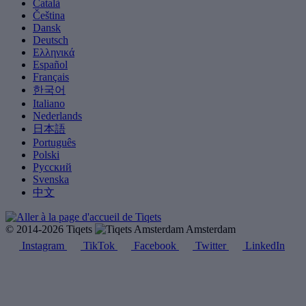
Català
Čeština
Dansk
Deutsch
Ελληνικά
Español
Français
한국어
Italiano
Nederlands
日本語
Português
Polski
Русский
Svenska
中文
© 2014-2026 Tiqets
Amsterdam
Instagram
TikTok
Facebook
Twitter
LinkedIn