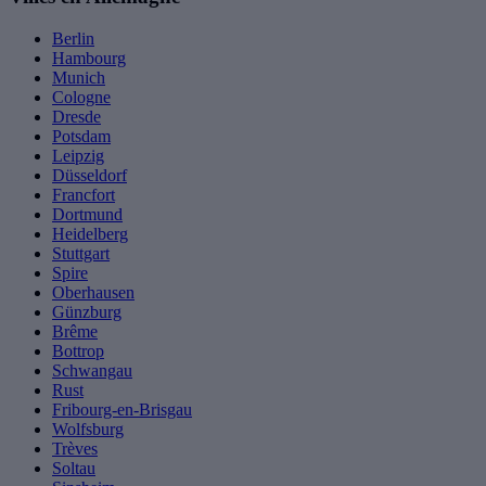
Berlin
Hambourg
Munich
Cologne
Dresde
Potsdam
Leipzig
Düsseldorf
Francfort
Dortmund
Heidelberg
Stuttgart
Spire
Oberhausen
Günzburg
Brême
Bottrop
Schwangau
Rust
Fribourg-en-Brisgau
Wolfsburg
Trèves
Soltau