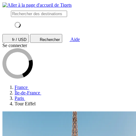
Aide
fr / USD
Rechercher
Se connecter
France
Île-de-France
Paris
Tour Eiffel