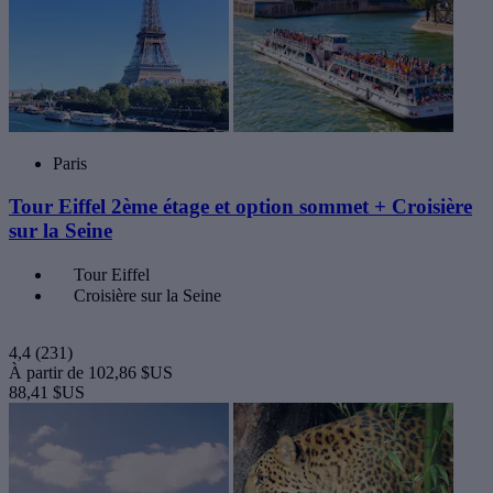
Paris
Tour Eiffel 2ème étage et option sommet + Croisière
sur la Seine
Tour Eiffel
Croisière sur la Seine
4,4
(231)
À partir de
102,86 $US
88,41 $US