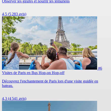
Observer les girafes et nourrir les lémuriens
4,5
(5 283 avis)
#6
Visites de Paris en Bus Hop-on Hop-off
Découvrez l'enchantement de Paris lors d'une visite guidée en
bateau.
4,3
(4 541 avis)