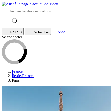
Aide
fr / USD
Rechercher
Se connecter
France
Île-de-France
Paris