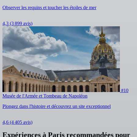
Observer les requins et toucher les étoiles de mer
4,3
(3 899 avis)
#10
Musée de l'Armée et Tombeau de Napoléon
Plongez dans l'histoire et découvrez un site exceptionnel
4,6
(4 405 avis)
Expériences à Paris recommandées pour