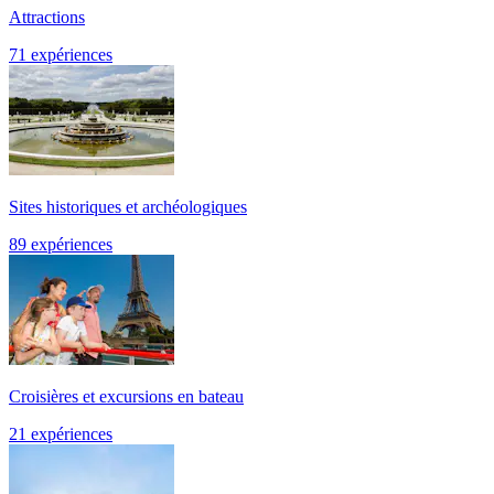
Attractions
71 expériences
Sites historiques et archéologiques
89 expériences
Croisières et excursions en bateau
21 expériences