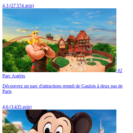
4,3
(27 574 avis)
#2
Parc Astérix
Découvrez un parc d'attractions rempli de Gaulois à deux pas de
Paris
4,6
(3 435 avis)