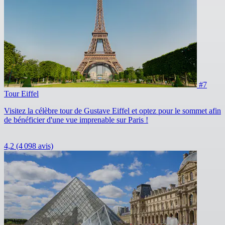
#7
Tour Eiffel
Visitez la célèbre tour de Gustave Eiffel et optez pour le sommet afin
de bénéficier d'une vue imprenable sur Paris !
4,2
(4 098 avis)