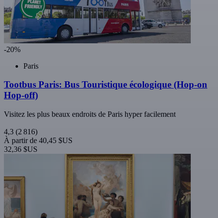
-20%
Paris
Tootbus Paris: Bus Touristique écologique (Hop-on
Hop-off)
Visitez les plus beaux endroits de Paris hyper facilement
4,3
(2 816)
À partir de
40,45 $US
32,36 $US