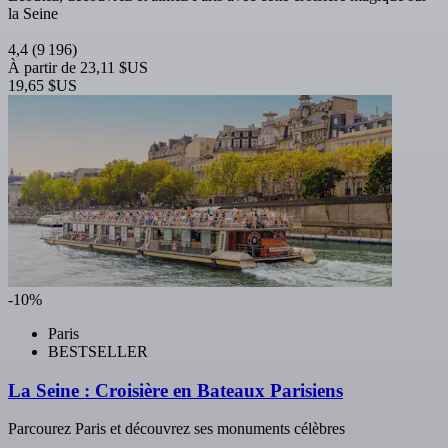
la Seine
4,4
(9 196)
À partir de
23,11 $US
19,65 $US
-10%
Paris
BESTSELLER
La Seine : Croisière en Bateaux Parisiens
Parcourez Paris et découvrez ses monuments célèbres