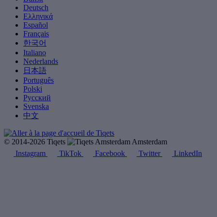
Deutsch
Ελληνικά
Español
Français
한국어
Italiano
Nederlands
日本語
Português
Polski
Русский
Svenska
中文
© 2014-2026 Tiqets
Amsterdam
Instagram
TikTok
Facebook
Twitter
LinkedIn