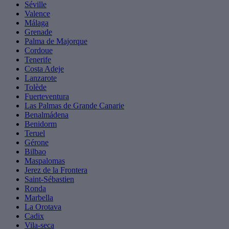
Séville
Valence
Málaga
Grenade
Palma de Majorque
Cordoue
Tenerife
Costa Adeje
Lanzarote
Tolède
Fuerteventura
Las Palmas de Grande Canarie
Benalmádena
Benidorm
Teruel
Gérone
Bilbao
Maspalomas
Jerez de la Frontera
Saint-Sébastien
Ronda
Marbella
La Orotava
Cadix
Vila-seca