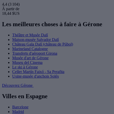
4,4
(3 104)
À partir de
18,44 $US
Les meilleures choses à faire à Gérone
Théâtre et Musée Dalí
Maison-musée Salvador Dalí
Château Gala Dalí (château de Púbol)
Marineland Catalogne
Transferts d'aéroport Girona
Musée d'art de Gérone
Museu del Cinema
Le ski à Gérone
Celler Martín Faixó - Sa Perafita
Usine-musée d'anchois Solés
Découvrez Gérone
Villes en Espagne
Barcelone
Madrid