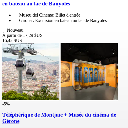
en bateau au lac de Banyoles
Museu del Cinema: Billet d'entrée
Girona : Excursion en bateau au lac de Banyoles
Nouveau
À partir de
17,29 $US
16,42 $US
-5%
Téléphérique de Montjuïc + Musée du cinéma de
Gérone