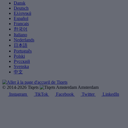
Dansk
Deutsch
Ελληνικά
Español
Français
한국어
Italiano
Nederlands
日本語
Português
Polski
Русский
Svenska
中文
© 2014-2026 Tiqets
Amsterdam
Instagram
TikTok
Facebook
Twitter
LinkedIn