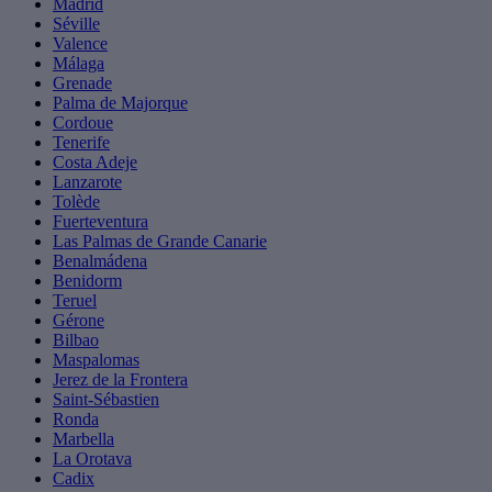
Madrid
Séville
Valence
Málaga
Grenade
Palma de Majorque
Cordoue
Tenerife
Costa Adeje
Lanzarote
Tolède
Fuerteventura
Las Palmas de Grande Canarie
Benalmádena
Benidorm
Teruel
Gérone
Bilbao
Maspalomas
Jerez de la Frontera
Saint-Sébastien
Ronda
Marbella
La Orotava
Cadix