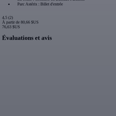
Parc Astérix : Billet d'entrée
4,5
(2)
À partir de
80,66 $US
76,63 $US
Évaluations et avis