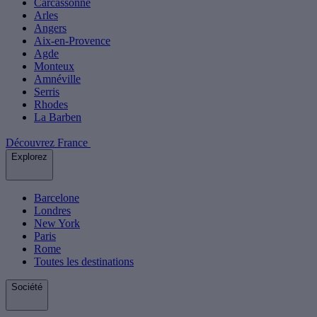
Carcassonne
Arles
Angers
Aix-en-Provence
Agde
Monteux
Amnéville
Serris
Rhodes
La Barben
Découvrez France
Explorez
Barcelone
Londres
New York
Paris
Rome
Toutes les destinations
Société