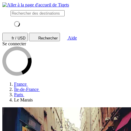
Aide
fr / USD
Rechercher
Se connecter
France
Île-de-France
Paris
Le Marais