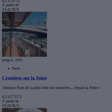
4,2
(2 472)
À partir de
33,42 $US
jusqu'à -20%
Paris
Croisières sur la Seine
Admirez Paris de la plus belle des manières... depuis la Seine !
4,3
(27 537)
À partir de
19,59 $US