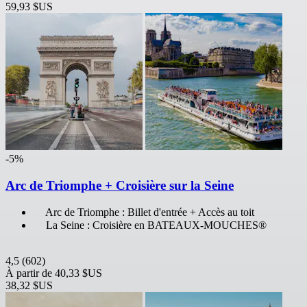
59,93 $US
-5%
Arc de Triomphe + Croisière sur la Seine
Arc de Triomphe : Billet d'entrée + Accès au toit
La Seine : Croisière en BATEAUX-MOUCHES®
4,5
(602)
À partir de
40,33 $US
38,32 $US