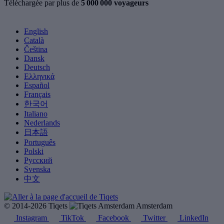
Téléchargée par plus de
5 000 000 voyageurs
English
Català
Čeština
Dansk
Deutsch
Ελληνικά
Español
Français
한국어
Italiano
Nederlands
日本語
Português
Polski
Русский
Svenska
中文
© 2014-2026 Tiqets
Amsterdam
Instagram
TikTok
Facebook
Twitter
LinkedIn